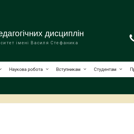
дагогічних дисциплін
ситет імені Василя Стефаника
Наукова робота
Вступникам
Студентам
П