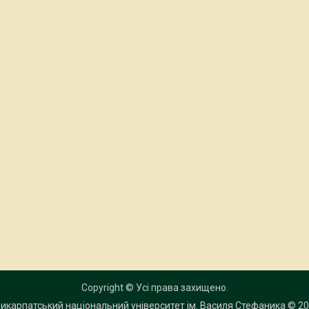
Copyright © Усі права захищено.
икарпатський національний університет ім. Василя Стефаника
© 20