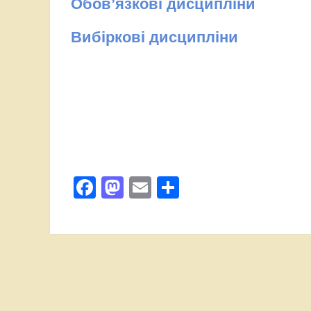
Обов’язкові дисци
пліни
Вибіркові дисципліни
Facebook
Mastodon
Email
Поділитися