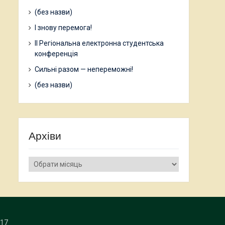
(без назви)
І знову перемога!
ІІ Регіональна електронна студентська
конференція
Сильні разом — непереможні!
(без назви)
Архіви
Архіви
17