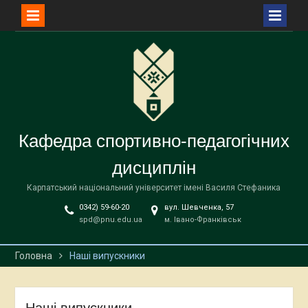
Перейти
до
вмісту
Кафедра спортивно-педагогічних
дисциплін
Карпатський національний університет імені Василя Стефаника
0342) 59-60-20
вул. Шевченка, 57
spd@pnu.edu.ua
м. Івано-Франківськ
Головна
Наші випускники