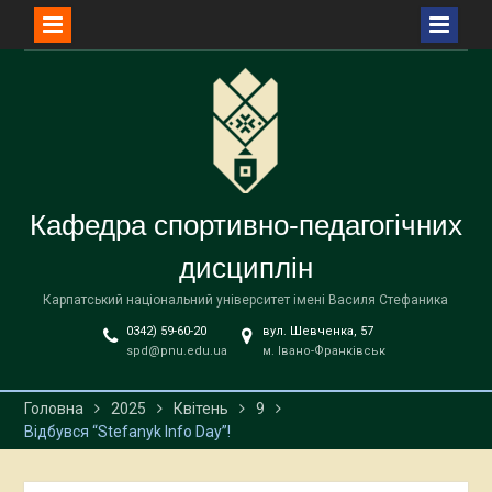
Перейти
до
вмісту
Кафедра спортивно-педагогічних
дисциплін
Карпатський національний університет імені Василя Стефаника
0342) 59-60-20
вул. Шевченка, 57
spd@pnu.edu.ua
м. Івано-Франківськ
Головна
2025
Квітень
9
Відбувся “Stefanyk Info Day”!