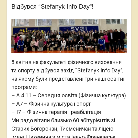
Відбувся “Stefanyk Info Day”!
8 квітня на факультеті фізичного виховання
та спорту відбувся захід “Stefanyk Info Day”,
на якому були представлені три наші освітні
програми:
– A 4.11 – Середня освіта (Фізична культура)
– A7 – Фізична культура і спорт
– I7 – Фізична терапія і реабілітація
Ми радо вітали близько 60 абітурієнтів зі
Старих Богорочан, Тисменичан та ліцею
імені Шухевича з міста Івано-Франківськ.