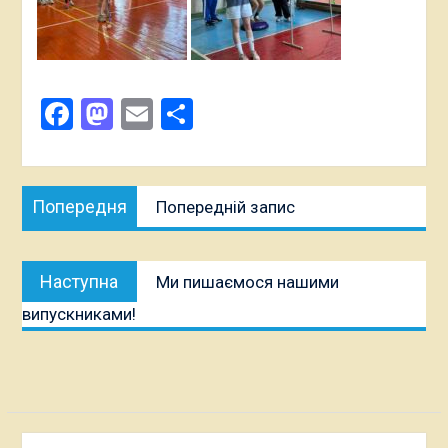
Facebook
Mastodon
Email
Поділитися
Навігація
Попередня
Попередня
Попередній запис
записів
публікація:
Наступна
Наступна
Ми пишаємося нашими
публікація:
випускниками!