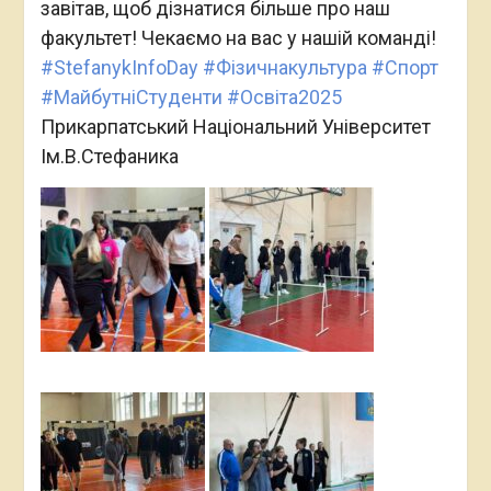
завітав, щоб дізнатися більше про наш
факультет! Чекаємо на вас у нашій команді!
#StefanykInfoDay
#Фізичнакультура
#Спорт
#МайбутніСтуденти
#Освіта2025
Прикарпатський Національний Університет
Ім.В.Стефаника